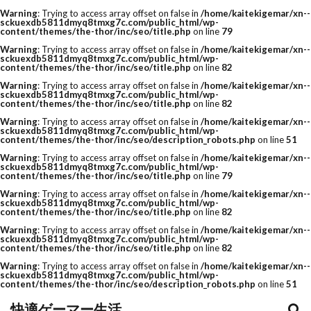
Warning
: Trying to access array offset on false in
/home/kaitekigemar/xn--
sckuexdb5811dmyq8tmxg7c.com/public_html/wp-
content/themes/the-thor/inc/seo/title.php
on line
79
Warning
: Trying to access array offset on false in
/home/kaitekigemar/xn--
sckuexdb5811dmyq8tmxg7c.com/public_html/wp-
content/themes/the-thor/inc/seo/title.php
on line
82
Warning
: Trying to access array offset on false in
/home/kaitekigemar/xn--
sckuexdb5811dmyq8tmxg7c.com/public_html/wp-
content/themes/the-thor/inc/seo/title.php
on line
82
Warning
: Trying to access array offset on false in
/home/kaitekigemar/xn--
sckuexdb5811dmyq8tmxg7c.com/public_html/wp-
content/themes/the-thor/inc/seo/description_robots.php
on line
51
Warning
: Trying to access array offset on false in
/home/kaitekigemar/xn--
sckuexdb5811dmyq8tmxg7c.com/public_html/wp-
content/themes/the-thor/inc/seo/title.php
on line
79
Warning
: Trying to access array offset on false in
/home/kaitekigemar/xn--
sckuexdb5811dmyq8tmxg7c.com/public_html/wp-
content/themes/the-thor/inc/seo/title.php
on line
82
Warning
: Trying to access array offset on false in
/home/kaitekigemar/xn--
sckuexdb5811dmyq8tmxg7c.com/public_html/wp-
content/themes/the-thor/inc/seo/title.php
on line
82
Warning
: Trying to access array offset on false in
/home/kaitekigemar/xn--
sckuexdb5811dmyq8tmxg7c.com/public_html/wp-
content/themes/the-thor/inc/seo/description_robots.php
on line
51
快適ゲーマー生活